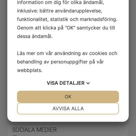
information om dig för olika ändamål,
inklusive: bättre användarupplevelse,
MAGURO SUSHIBAR
funktionalitet, statistik och marknadsföring.
Genom att klicka på "OK" samtycker du till
Östra Förstadsgatan 15
dessa ändamål.
211 31 Malmö
Läs mer om vår användning av cookies och
ÖPPETTIDER
behandling av personuppgifter på vår
Vardagar: Tis - Fre 11:00 - 20:00
webbplats.
Helger: Lördag: 17:00 - 21:00
VISA
DETALJER
JA
NEJ
OK
JA
NEJ
KONTAKT
NÖDVÄNDIG
INSTÄLLNINGAR
Telefon: 040-304242
AVVISA ALLA
JA
NEJ
JA
NEJ
MARKNADSFÖRING
STATISTIK
SOCIALA MEDIER