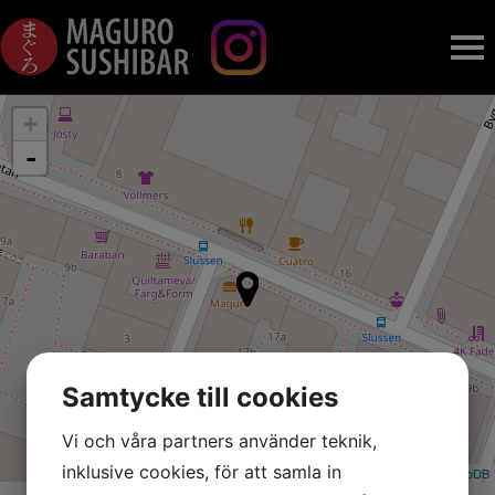
MENY
+
-
DAGENS
KONTAKTA OSS
Samtycke till cookies
Vi och våra partners använder teknik,
inklusive cookies, för att samla in
Leaflet
| ©
OpenStreetMap
contributors, ©
CartoDB