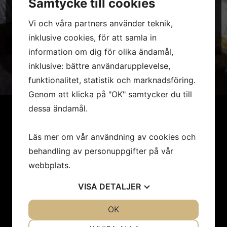
Samtycke till cookies
Maguro Sushibar, din destination för autentisk sushi i Malmö. Vi hyllar
japansk matkultur genom genuint hantverk och färska råvaror. Vi
Vi och våra partners använder teknik,
erbjuder premium sushilunch, middag och takeaway. Upplev balanserad
och genuin sushi – som den ska vara.
inklusive cookies, för att samla in
information om dig för olika ändamål,
inklusive: bättre användarupplevelse,
funktionalitet, statistik och marknadsföring.
Genom att klicka på "OK" samtycker du till
dessa ändamål.
Läs mer om vår användning av cookies och
behandling av personuppgifter på vår
webbplats.
VISA
DETALJER
JA
NEJ
OK
JA
NEJ
NÖDVÄNDIG
INSTÄLLNINGAR