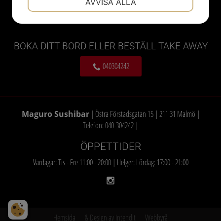
AVVISA ALLA
JA
NEJ
JA
NEJ
MARKNADSFÖRING
STATISTIK
BOKA DITT BORD ELLER BESTÄLL TAKE AWAY
040304242
Maguro Sushibar
| Östra Förstadsgatan 15 | 211 31 Malmö |
Telefon: 040-304242
|
ÖPPETTIDER
Vardagar: Tis - Fre 11:00 - 20:00 | Helger: Lördag: 17:00 - 21:00
Hemsida
& Design av Intendit
Webbyrå